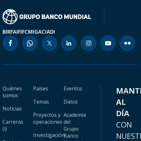
BIRF
AIF
IFC
MIGA
CIADI
Quiénes
Países
Eventos
MANT
somos
AL
Temas
Datos
Noticias
DÍA
Proyectos y
Academia
Carreras
operaciones
del
CON
(i)
Grupo
NUEST
Investigación
Banco