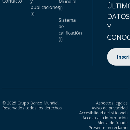
Contacto
y
Mundial
ÚLTIM
publicaciones
(i)
(i)
DATOS
Sistema
Y
de
calificación
CONOC
(i)
Inscr
© 2025 Grupo Banco Mundial.
Aspectos legales
Reservados todos los derechos.
Aviso de privacidad
Accesibilidad del sitio web
Acceso a la información
Alerta de fraude
Presente un reclamo