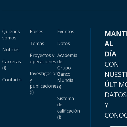
Quiénes
Países
Eventos
MANT
somos
AL
Temas
Datos
Noticias
DÍA
Proyectos y
Academia
Carreras
operaciones
del
CON
(i)
Grupo
NUEST
Investigación
Banco
Contacto
y
Mundial
ÚLTIM
publicaciones
(i)
(i)
DATOS
Sistema
Y
de
calificación
CONOC
(i)