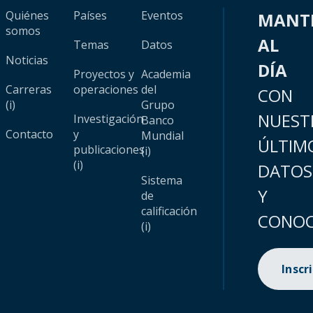
Quiénes
Países
Eventos
MANT
somos
AL
Temas
Datos
Noticias
DÍA
Proyectos y
Academia
Carreras
operaciones
del
CON
(i)
Grupo
NUEST
Investigación
Banco
Contacto
y
Mundial
ÚLTIM
publicaciones
(i)
(i)
DATOS
Sistema
Y
de
calificación
CONOC
(i)
Inscr