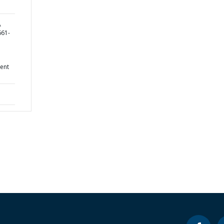
A
61-
ent