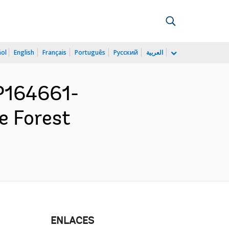
ñol
English
Français
Português
Русский
العربية
P164661-
e Forest
ENLACES