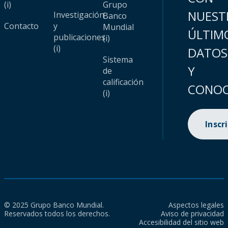
(i)
Grupo
NUEST
Investigación
Banco
Contacto
y
Mundial
ÚLTIM
publicaciones
(i)
(i)
DATOS
Sistema
Y
de
calificación
CONOC
(i)
Inscr
© 2025 Grupo Banco Mundial.
Aspectos legales
Reservados todos los derechos.
Aviso de privacidad
Accesibilidad del sitio web