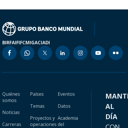
BIRF
AIF
IFC
MIGA
CIADI
Quiénes
Países
Eventos
MANT
somos
AL
Temas
Datos
Noticias
DÍA
Proyectos y
Academia
Carreras
operaciones
del
CON