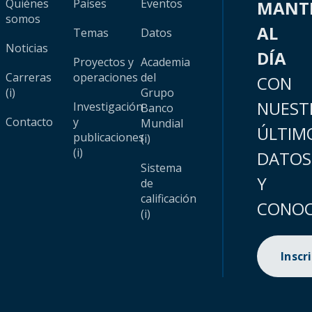
Quiénes
Países
Eventos
MANT
somos
AL
Temas
Datos
Noticias
DÍA
Proyectos y
Academia
Carreras
operaciones
del
CON
(i)
Grupo
NUEST
Investigación
Banco
Contacto
y
Mundial
ÚLTIM
publicaciones
(i)
(i)
DATOS
Sistema
Y
de
calificación
CONOC
(i)
Inscr