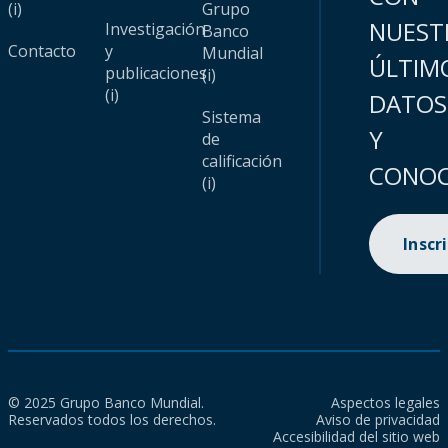
(i)
Grupo
NUEST
Investigación
Banco
Contacto
y
Mundial
ÚLTIM
publicaciones
(i)
(i)
DATOS
Sistema
Y
de
calificación
CONOC
(i)
Inscr
© 2025 Grupo Banco Mundial.
Aspectos legales
Reservados todos los derechos.
Aviso de privacidad
Accesibilidad del sitio web