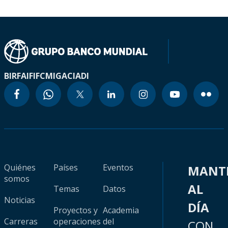
BIRF
AIF
IFC
MIGA
CIADI
Quiénes
Países
Eventos
MANT
somos
AL
Temas
Datos
Noticias
DÍA
Proyectos y
Academia
Carreras
operaciones
del
CON