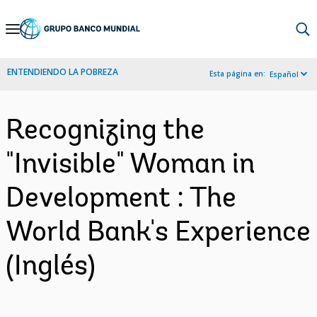
Skip
to
Main
ENTENDIENDO LA POBREZA
Esta página en:
Español
Navigation
Recognizing the
"Invisible" Woman in
Development : The
World Bank's Experience
(Inglés)