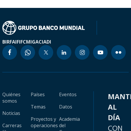
BIRF
AIF
IFC
MIGA
CIADI
Quiénes
Países
Eventos
MANT
somos
AL
Temas
Datos
Noticias
DÍA
Proyectos y
Academia
Carreras
operaciones
del
CON