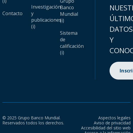
(i)
Grupo
NUEST
Investigación
Banco
Contacto
y
Mundial
ÚLTIM
publicaciones
(i)
(i)
DATOS
Sistema
Y
de
calificación
CONOC
(i)
Inscr
© 2025 Grupo Banco Mundial.
Aspectos legales
Reservados todos los derechos.
Aviso de privacidad
Accesibilidad del sitio web
Acceso a la información