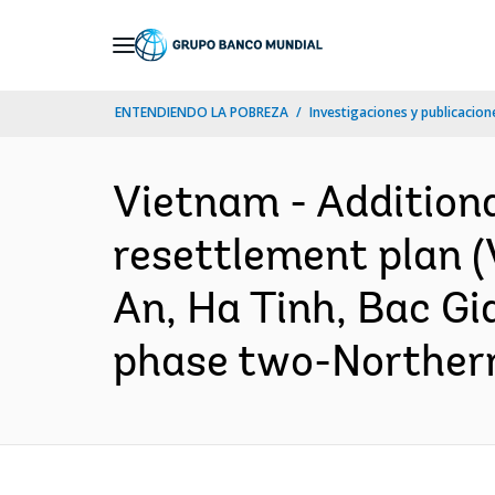
Skip
to
Main
ENTENDIENDO LA POBREZA
Investigaciones y publicacione
Navigation
Vietnam - Additiona
resettlement plan (
An, Ha Tinh, Bac Gi
phase two-Northern