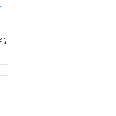
o,
Nghe
 Thai