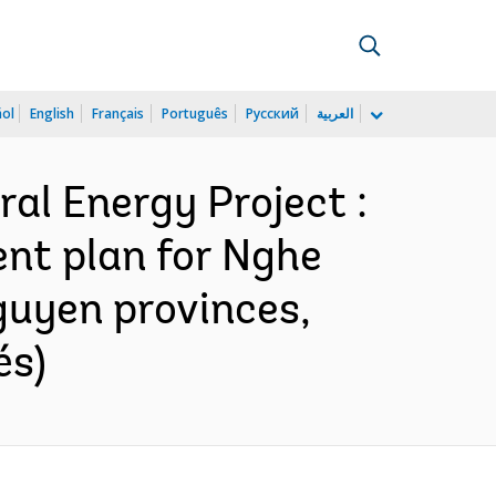
ñol
English
Français
Português
Русский
العربية
al Energy Project :
ent plan for Nghe
guyen provinces,
és)