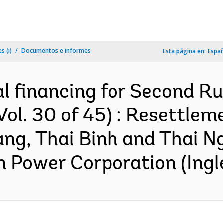
s (i)
Documentos e informes
Esta página en:
Espa
l financing for Second Rur
Vol. 30 of 45) : Resettlem
ang, Thai Binh and Thai N
 Power Corporation (Ingl