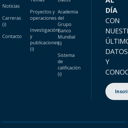
Noticias
DÍA
Proyectos y
Academia
Carreras
operaciones
del
CON
(i)
Grupo
NUEST
Investigación
Banco
Contacto
y
Mundial
ÚLTIM
publicaciones
(i)
(i)
DATOS
Sistema
Y
de
calificación
CONOC
(i)
Inscr