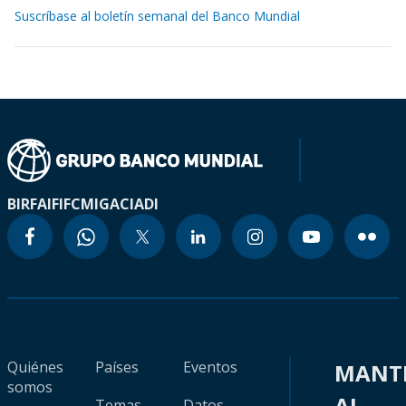
Suscríbase al boletín semanal del Banco Mundial
BIRF
AIF
IFC
MIGA
CIADI
Quiénes
Países
Eventos
MANT
somos
AL
Temas
Datos