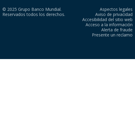
© 2025 Grupo Banco Mundial.
Aspectos legales
Reservados todos los derechos.
Aviso de privacidad
Accesibilidad del sitio web
Acceso a la información
Alerta de fraude
Presente un reclamo