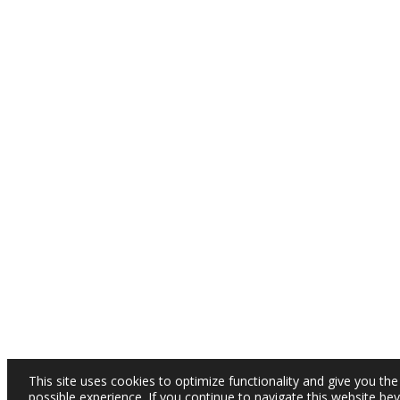
This site uses cookies to optimize functionality and give you the
possible experience. If you continue to navigate this website be