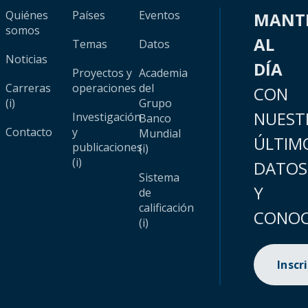
Quiénes
Países
Eventos
MANT
somos
AL
Temas
Datos
Noticias
DÍA
Proyectos y
Academia
Carreras
operaciones
del
CON
(i)
Grupo
NUEST
Investigación
Banco
Contacto
y
Mundial
ÚLTIM
publicaciones
(i)
(i)
DATOS
Sistema
Y
de
calificación
CONOC
(i)
Inscr