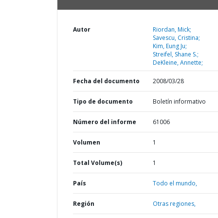
Autor
Riordan, Mick;
Savescu, Cristina;
Kim, Eung Ju;
Streifel, Shane S.;
DeKleine, Annette;
Fecha del documento
2008/03/28
Tipo de documento
Boletín informativo
Número del informe
61006
Volumen
1
Total Volume(s)
1
País
Todo el mundo,
Región
Otras regiones,