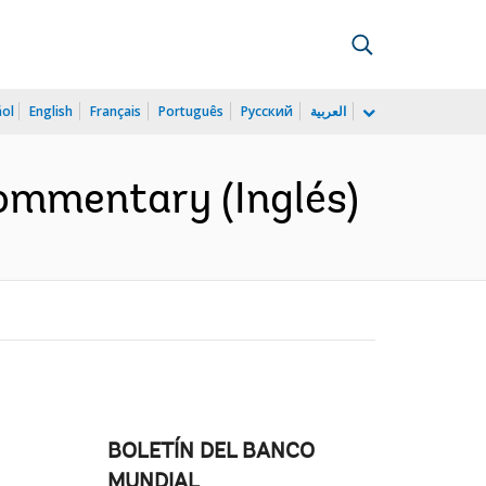
ñol
English
Français
Português
Русский
العربية
commentary (Inglés)
BOLETÍN DEL BANCO
MUNDIAL