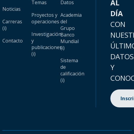
AL
Temas
Datos
Noticias
DÍA
Proyectos y
Academia
Carreras
operaciones
del
CON
(i)
Grupo
NUEST
Investigación
Banco
Contacto
y
Mundial
ÚLTIM
publicaciones
(i)
(i)
DATOS
Sistema
Y
de
calificación
CONOC
(i)
Inscr