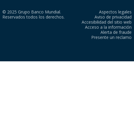
© 2025 Grupo Banco Mundial.
Aspectos legales
Reservados todos los derechos.
Aviso de privacidad
Accesibilidad del sitio web
Acceso a la información
Alerta de fraude
Presente un reclamo