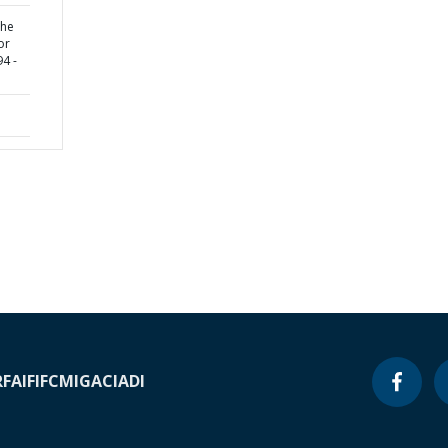
the
or
4 -
RF
AIF
IFC
MIGA
CIADI