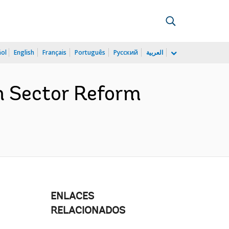
ñol
English
Français
Português
Русский
العربية
th Sector Reform
ENLACES
RELACIONADOS