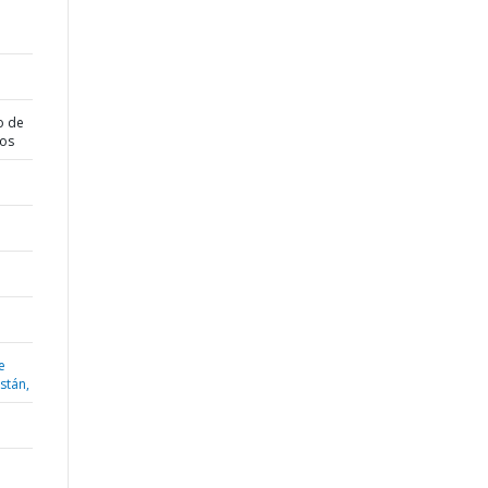
o de
dos
e
istán,