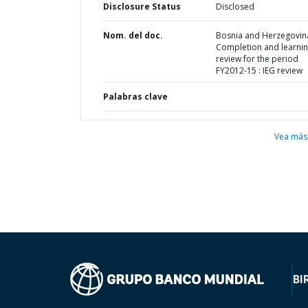
Disclosure Status
Disclosed
Nom. del doc.
Bosnia and Herzegovina
Completion and learni
review for the period
FY2012-15 : IEG review
Palabras clave
Vea más
BI