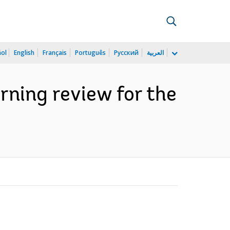
ñol
English
Français
Português
Русский
العربية
rning review for the