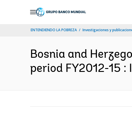
Skip
to
Main
ENTENDIENDO LA POBREZA
Investigaciones y publicacione
Navigation
Bosnia and Herzegov
period FY2012-15 : I