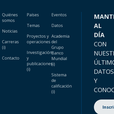
Quiénes
Países
Eventos
MANT
somos
AL
Temas
Datos
Noticias
DÍA
Proyectos y
Academia
Carreras
operaciones
del
CON
(i)
Grupo
NUEST
Investigación
Banco
Contacto
y
Mundial
ÚLTIM
publicaciones
(i)
(i)
DATOS
Sistema
Y
de
calificación
CONOC
(i)
Inscr