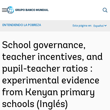
Skip
to
Main
ENTENDIENDO LA POBREZA
Esta página en:
Español
Navigation
School governance,
teacher incentives, and
pupil-teacher ratios :
experimental evidence
from Kenyan primary
schools (Inglés)