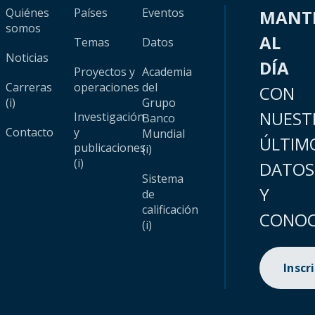
Quiénes
Países
Eventos
MANT
somos
AL
Temas
Datos
Noticias
DÍA
Proyectos y
Academia
Carreras
operaciones
del
CON
(i)
Grupo
NUEST
Investigación
Banco
Contacto
y
Mundial
ÚLTIM
publicaciones
(i)
(i)
DATOS
Sistema
Y
de
calificación
CONOC
(i)
Inscr