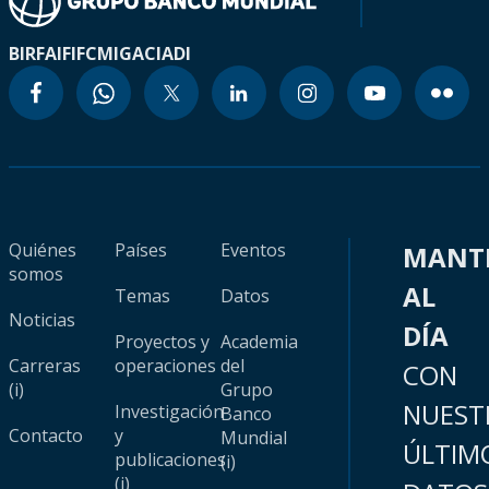
BIRF
AIF
IFC
MIGA
CIADI
Quiénes
Países
Eventos
MANT
somos
AL
Temas
Datos
Noticias
DÍA
Proyectos y
Academia
Carreras
operaciones
del
CON
(i)
Grupo
NUEST
Investigación
Banco
Contacto
y
Mundial
ÚLTIM
publicaciones
(i)
(i)