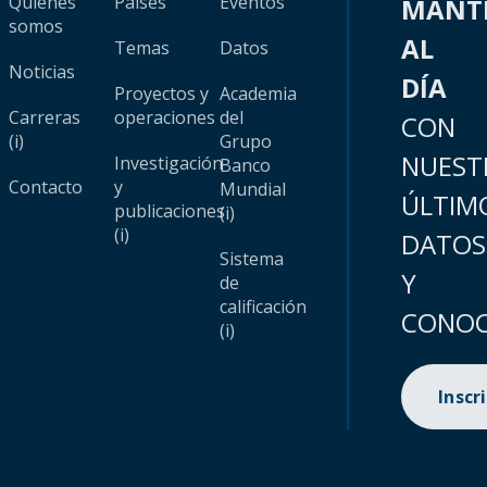
Quiénes
Países
Eventos
MANT
somos
AL
Temas
Datos
Noticias
DÍA
Proyectos y
Academia
Carreras
operaciones
del
CON
(i)
Grupo
NUEST
Investigación
Banco
Contacto
y
Mundial
ÚLTIM
publicaciones
(i)
(i)
DATOS
Sistema
Y
de
calificación
CONOC
(i)
Inscr