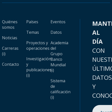
Quiénes
Países
Eventos
MANT
somos
AL
Temas
Datos
Noticias
DÍA
Proyectos y
Academia
Carreras
operaciones
del
CON
(i)
Grupo
NUEST
Investigación
Banco
Contacto
y
Mundial
ÚLTIM
publicaciones
(i)
(i)
DATOS
Sistema
Y
de
calificación
CONOC
(i)