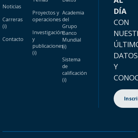
Noticias
DÍA
Proyectos y
Academia
Carreras
operaciones
del
CON
(i)
Grupo
NUEST
Investigación
Banco
Contacto
y
Mundial
ÚLTIM
publicaciones
(i)
(i)
DATOS
Sistema
Y
de
calificación
CONOC
(i)
Inscr