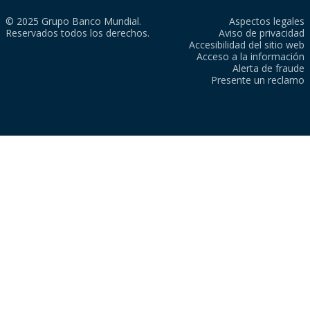
© 2025 Grupo Banco Mundial.
Aspectos legales
Reservados todos los derechos.
Aviso de privacidad
Accesibilidad del sitio web
Acceso a la información
Alerta de fraude
Presente un reclamo