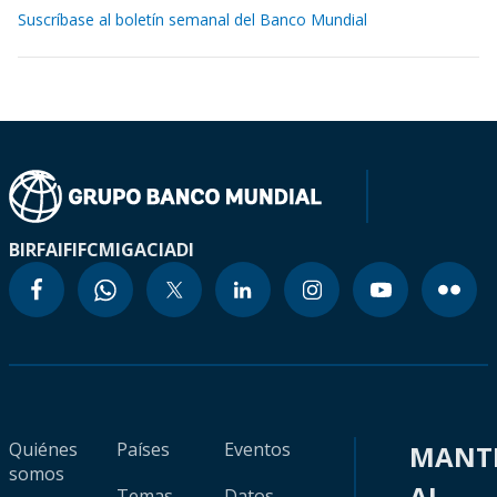
Suscríbase al boletín semanal del Banco Mundial
BIRF
AIF
IFC
MIGA
CIADI
Quiénes
Países
Eventos
MANT
somos
AL
Temas
Datos