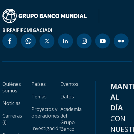
BIRF
AIF
IFC
MIGA
CIADI
Quiénes
Países
Eventos
MANT
somos
AL
Temas
Datos
Noticias
DÍA
Proyectos y
Academia
Carreras
operaciones
del
CON
(i)
Grupo
NUEST
Investigación
Banco