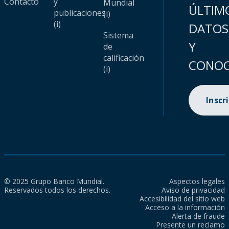
Contacto
y
Mundial
ÚLTIM
publicaciones
(i)
(i)
DATOS
Sistema
Y
de
calificación
CONOC
(i)
Inscr
© 2025 Grupo Banco Mundial.
Aspectos legales
Reservados todos los derechos.
Aviso de privacidad
Accesibilidad del sitio web
Acceso a la información
Alerta de fraude
Presente un reclamo