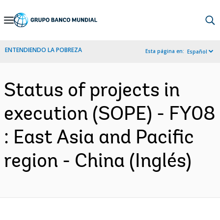
Skip
to
Main
ENTENDIENDO LA POBREZA
Esta página en:
Español
Navigation
Status of projects in
execution (SOPE) - FY08
: East Asia and Pacific
region - China (Inglés)