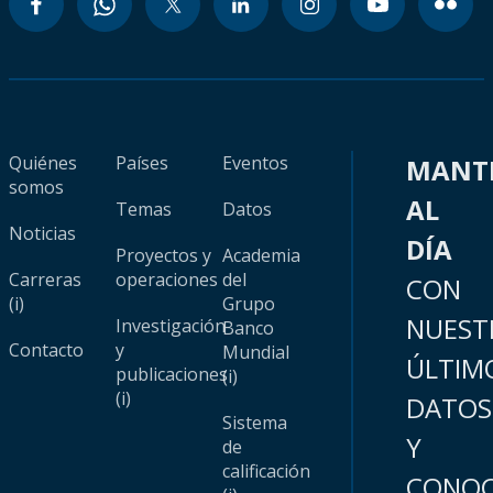
Quiénes
Países
Eventos
MANT
somos
AL
Temas
Datos
Noticias
DÍA
Proyectos y
Academia
Carreras
operaciones
del
CON
(i)
Grupo
NUEST
Investigación
Banco
Contacto
y
Mundial
ÚLTIM
publicaciones
(i)
(i)
DATOS
Sistema
Y
de
calificación
CONOC