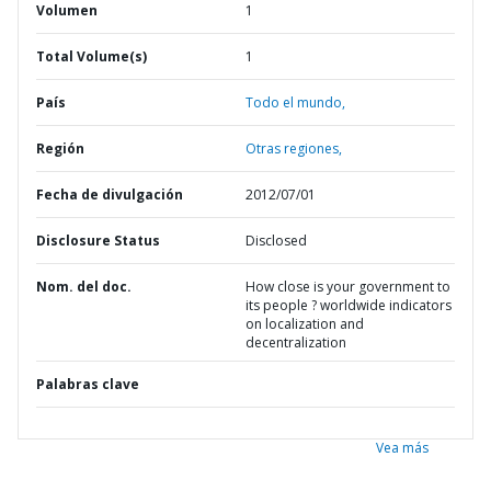
Volumen
1
Total Volume(s)
1
País
Todo el mundo,
Región
Otras regiones,
Fecha de divulgación
2012/07/01
Disclosure Status
Disclosed
Nom. del doc.
How close is your government to
its people ? worldwide indicators
on localization and
decentralization
Palabras clave
Vea más