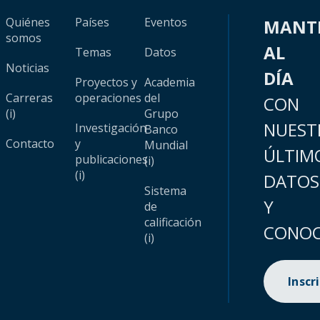
Quiénes
Países
Eventos
MANT
somos
AL
Temas
Datos
Noticias
DÍA
Proyectos y
Academia
Carreras
operaciones
del
CON
(i)
Grupo
NUEST
Investigación
Banco
Contacto
y
Mundial
ÚLTIM
publicaciones
(i)
(i)
DATOS
Sistema
Y
de
calificación
CONOC
(i)
Inscr