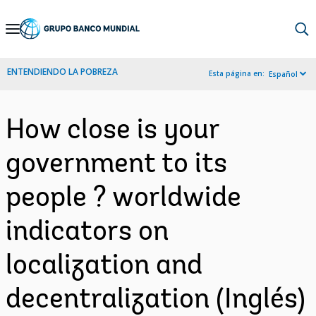
Skip
to
Main
ENTENDIENDO LA POBREZA
Esta página en:
Español
Navigation
How close is your
government to its
people ? worldwide
indicators on
localization and
decentralization (Inglés)