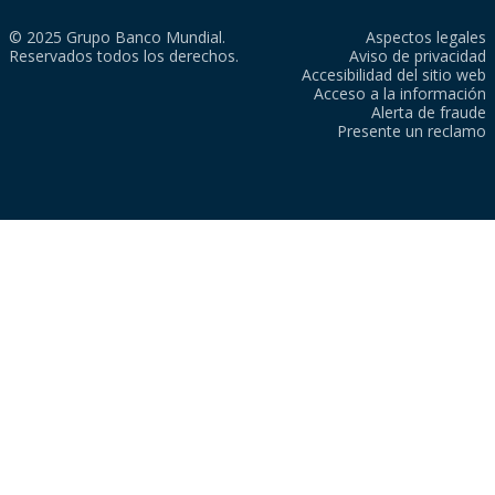
© 2025 Grupo Banco Mundial.
Aspectos legales
Reservados todos los derechos.
Aviso de privacidad
Accesibilidad del sitio web
Acceso a la información
Alerta de fraude
Presente un reclamo