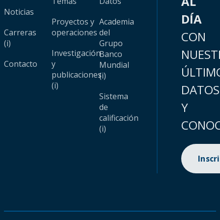
AL
Temas
Datos
Noticias
DÍA
Proyectos y
Academia
Carreras
operaciones
del
CON
(i)
Grupo
NUEST
Investigación
Banco
Contacto
y
Mundial
ÚLTIM
publicaciones
(i)
(i)
DATOS
Sistema
Y
de
calificación
CONOC
(i)
Inscr