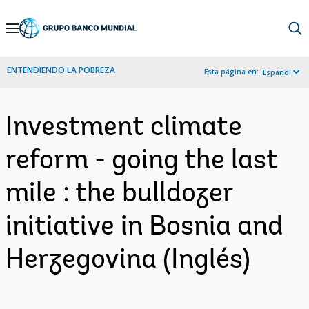
Skip
to
Main
ENTENDIENDO LA POBREZA
Esta página en:
Español
Navigation
Investment climate
reform - going the last
mile : the bulldozer
initiative in Bosnia and
Herzegovina (Inglés)