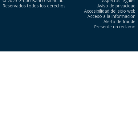
© 2025 Grupo Banco Mundial.
Aspectos legales
Reservados todos los derechos.
Aviso de privacidad
Accesibilidad del sitio web
Acceso a la información
Alerta de fraude
Presente un reclamo