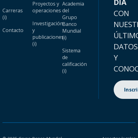
DÍA
Proyectos y
Academia
Carreras
operaciones
del
CON
(i)
Grupo
NUEST
Investigación
Banco
Contacto
y
Mundial
ÚLTIM
publicaciones
(i)
(i)
DATOS
Sistema
Y
de
calificación
CONOC
(i)
Inscr