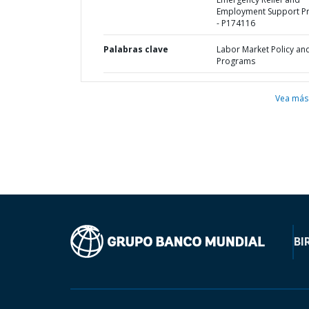
Employment Support Pr
- P174116
Palabras clave
Labor Market Policy an
Programs
Vea más
BI