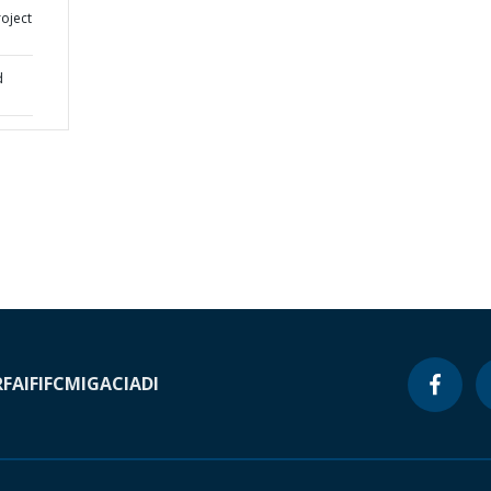
oject
d
RF
AIF
IFC
MIGA
CIADI