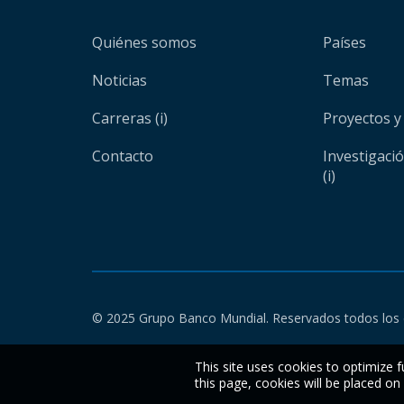
Quiénes somos
Países
Noticias
Temas
Carreras (i)
Proyectos y
Contacto
Investigaci
(i)
© 2025 Grupo Banco Mundial. Reservados todos los 
This site uses cookies to optimize f
this page, cookies will be placed o