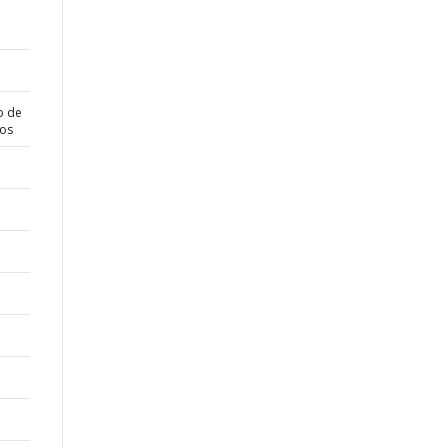
o de
dos