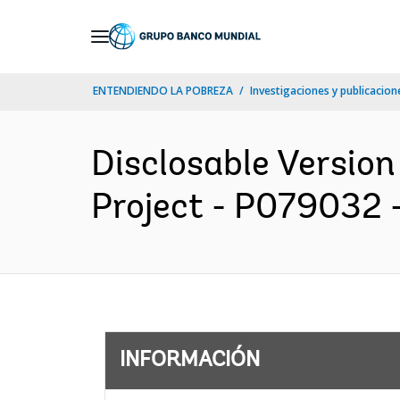
Skip
to
Main
ENTENDIENDO LA POBREZA
Investigaciones y publicacione
Navigation
Disclosable Versio
Project - P079032 -
INFORMACIÓN