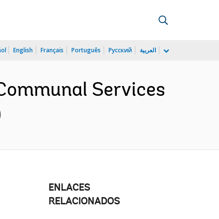
ñol
English
Français
Português
Русский
العربية
d Communal Services
)
ENLACES
RELACIONADOS