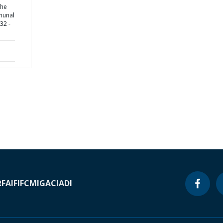
the
munal
32 -
RF
AIF
IFC
MIGA
CIADI