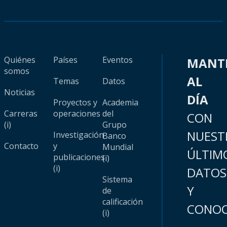
Quiénes
Países
Eventos
MANT
somos
AL
Temas
Datos
Noticias
DÍA
Proyectos y
Academia
Carreras
operaciones
del
CON
(i)
Grupo
NUEST
Investigación
Banco
Contacto
y
Mundial
ÚLTIM
publicaciones
(i)
(i)
DATOS
Sistema
Y
de
calificación
CONOC
(i)