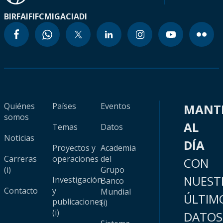
BIRF
AIF
IFC
MIGA
CIADI
Quiénes
Países
Eventos
MANT
somos
AL
Temas
Datos
Noticias
DÍA
Proyectos y
Academia
Carreras
operaciones
del
CON
(i)
Grupo
NUEST
Investigación
Banco
Contacto
y
Mundial
ÚLTIM
publicaciones
(i)
(i)
DATOS