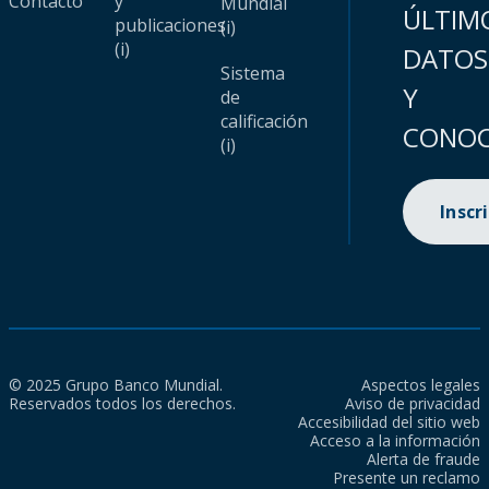
Contacto
y
Mundial
ÚLTIM
publicaciones
(i)
(i)
DATOS
Sistema
Y
de
calificación
CONOC
(i)
Inscr
© 2025 Grupo Banco Mundial.
Aspectos legales
Reservados todos los derechos.
Aviso de privacidad
Accesibilidad del sitio web
Acceso a la información
Alerta de fraude
Presente un reclamo