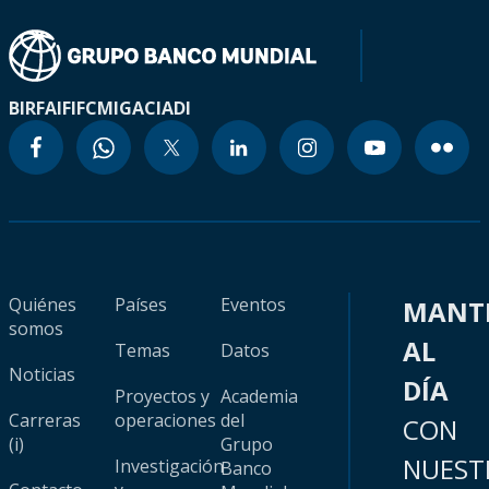
BIRF
AIF
IFC
MIGA
CIADI
Quiénes
Países
Eventos
MANT
somos
AL
Temas
Datos
Noticias
DÍA
Proyectos y
Academia
Carreras
operaciones
del
CON
(i)
Grupo
NUEST
Investigación
Banco