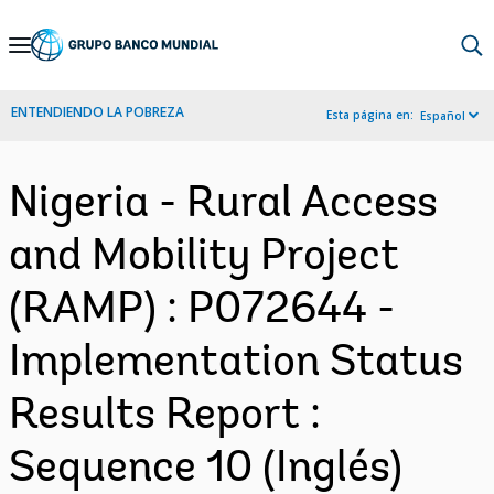
Skip
to
Main
ENTENDIENDO LA POBREZA
Esta página en:
Español
Navigation
Nigeria - Rural Access
and Mobility Project
(RAMP) : P072644 -
Implementation Status
Results Report :
Sequence 10 (Inglés)