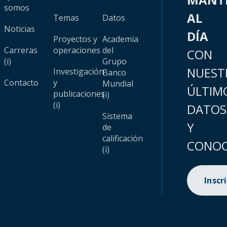
somos
AL
Temas
Datos
Noticias
DÍA
Proyectos y
Academia
Carreras
operaciones
del
CON
(i)
Grupo
NUEST
Investigación
Banco
Contacto
y
Mundial
ÚLTIM
publicaciones
(i)
(i)
DATOS
Sistema
Y
de
calificación
CONOC
(i)
Inscr