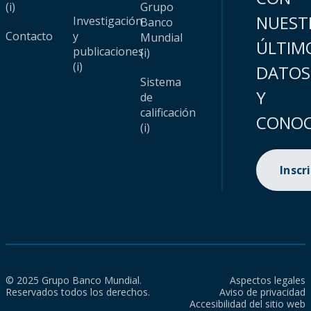
(i)
Grupo
NUEST
Investigación
Banco
Contacto
y
Mundial
ÚLTIM
publicaciones
(i)
(i)
DATOS
Sistema
Y
de
calificación
CONOC
(i)
Inscr
© 2025 Grupo Banco Mundial.
Aspectos legales
Reservados todos los derechos.
Aviso de privacidad
Accesibilidad del sitio web