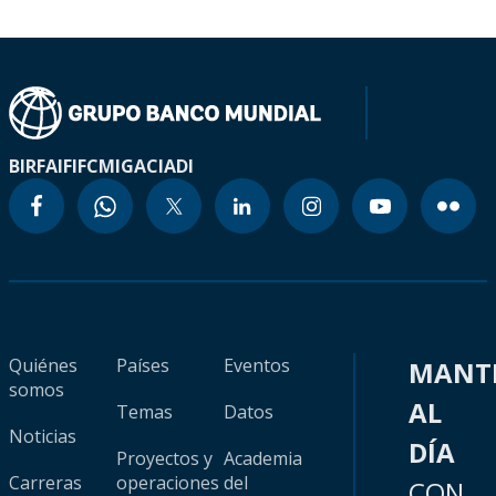
BIRF
AIF
IFC
MIGA
CIADI
Quiénes
Países
Eventos
MANT
somos
AL
Temas
Datos
Noticias
DÍA
Proyectos y
Academia
Carreras
operaciones
del
CON