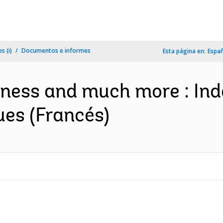
s (i)
Documentos e informes
Esta página en:
Espa
siness and much more : Ind
ues (Francés)