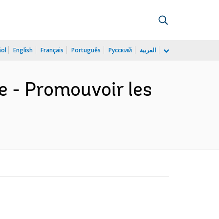
ñol
English
Français
Português
Русский
العربية
e - Promouvoir les