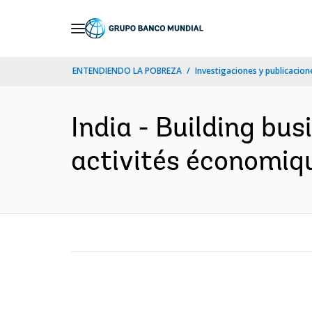
Skip
to
Main
ENTENDIENDO LA POBREZA
Investigaciones y publicacione
Navigation
India - Building bu
activités économiq