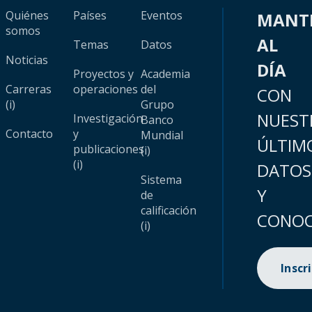
Quiénes
Países
Eventos
MANT
somos
AL
Temas
Datos
Noticias
DÍA
Proyectos y
Academia
Carreras
operaciones
del
CON
(i)
Grupo
NUEST
Investigación
Banco
Contacto
y
Mundial
ÚLTIM
publicaciones
(i)
(i)
DATOS
Sistema
Y
de
calificación
CONOC
(i)
Inscr