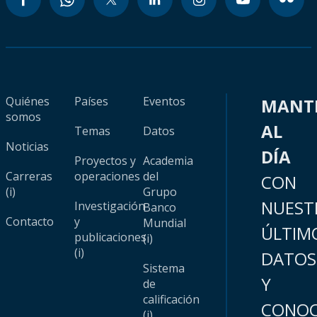
Quiénes
Países
Eventos
MANT
somos
AL
Temas
Datos
Noticias
DÍA
Proyectos y
Academia
Carreras
operaciones
del
CON
(i)
Grupo
NUEST
Investigación
Banco
Contacto
y
Mundial
ÚLTIM
publicaciones
(i)
(i)
DATOS
Sistema
Y
de
calificación
CONOC
(i)