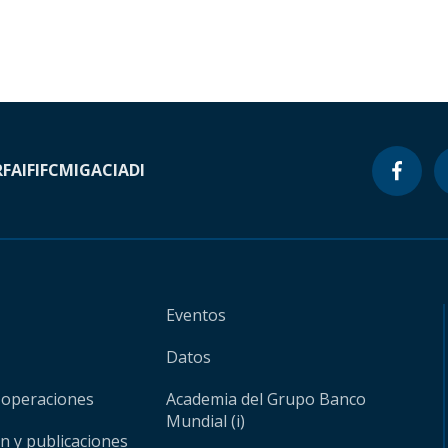
RF
AIF
IFC
MIGA
CIADI
Eventos
Datos
 operaciones
Academia del Grupo Banco
Mundial (i)
ón y publicaciones