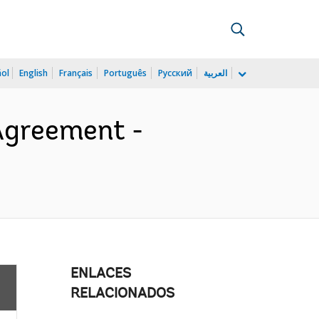
ñol
English
Français
Português
Русский
العربية
Agreement -
ENLACES
RELACIONADOS