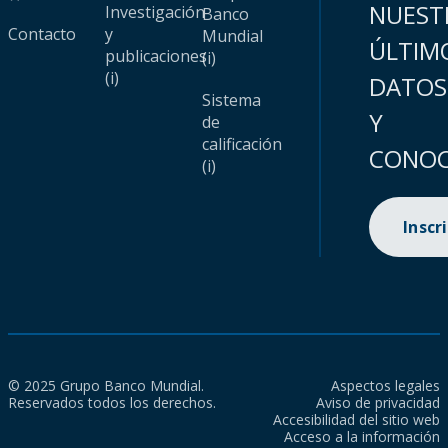
NUEST
Investigación
Banco
Contacto
y
Mundial
ÚLTIM
publicaciones
(i)
(i)
DATOS
Sistema
Y
de
calificación
CONOC
(i)
Inscr
© 2025 Grupo Banco Mundial.
Aspectos legales
Reservados todos los derechos.
Aviso de privacidad
Accesibilidad del sitio web
Acceso a la información