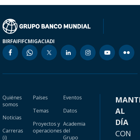
BIRF
AIF
IFC
MIGA
CIADI
Quiénes
Países
Eventos
MANT
somos
AL
Temas
Datos
Noticias
DÍA
Proyectos y
Academia
Carreras
operaciones
del
CON
(i)
Grupo