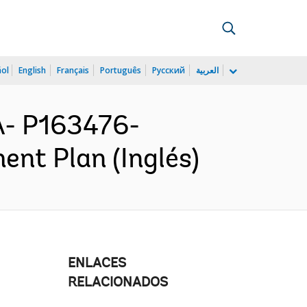
ñol
English
Français
Português
Русский
العربية
- P163476-
ent Plan (Inglés)
ENLACES
RELACIONADOS