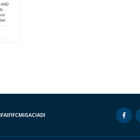
T AND
6-
nce
lan
RF
AIF
IFC
MIGA
CIADI