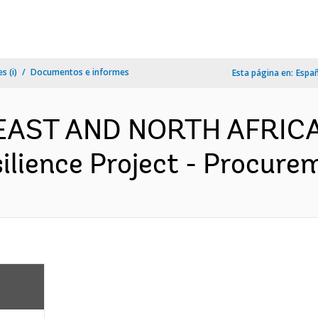
s (i)
Documentos e informes
Esta página en:
Espa
 EAST AND NORTH AFRICA
lience Project - Procurem