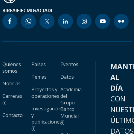
BIRF
AIF
IFC
MIGA
CIADI
Quiénes
Países
Eventos
MANT
somos
AL
Temas
Datos
Noticias
DÍA
Proyectos y
Academia
Carreras
operaciones
del
CON
(i)
Grupo
NUEST
Investigación
Banco
Contacto
y
Mundial
ÚLTIM
publicaciones
(i)
(i)
DATOS