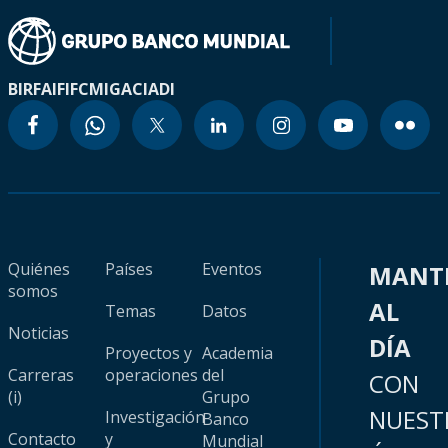
BIRF
AIF
IFC
MIGA
CIADI
Quiénes
Países
Eventos
MANT
somos
AL
Temas
Datos
Noticias
DÍA
Proyectos y
Academia
Carreras
operaciones
del
CON
(i)
Grupo
NUEST
Investigación
Banco
Contacto
y
Mundial