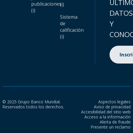
ÚLTIM
publicaciones
(i)
(i)
DATOS
Sistema
Y
de
calificación
CONOC
(i)
Inscr
© 2025 Grupo Banco Mundial.
Aspectos legales
Reservados todos los derechos.
Aviso de privacidad
Accesibilidad del sitio web
Acceso a la información
Alerta de fraude
Presente un reclamo