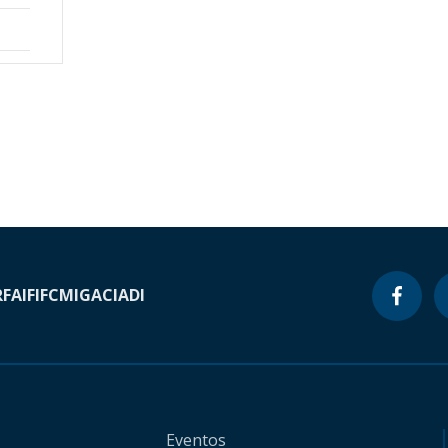
RF
AIF
IFC
MIGA
CIADI
Eventos