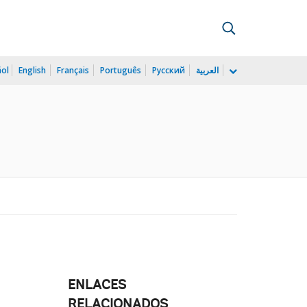
ñol
English
Français
Português
Русский
العربية
ENLACES
RELACIONADOS