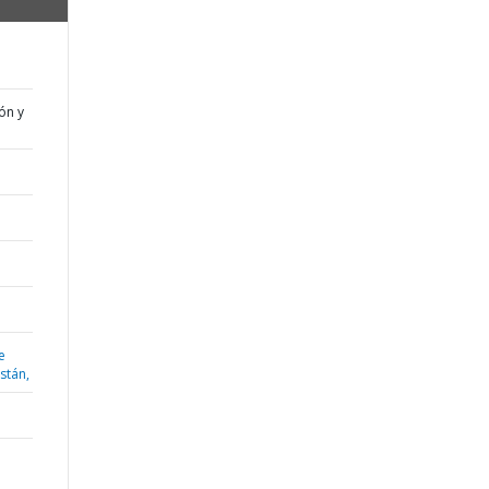
ón y
e
istán,