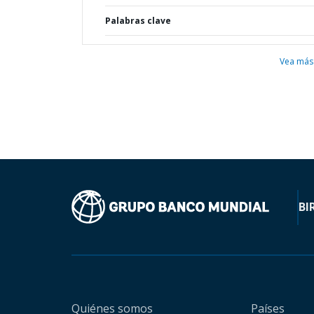
Palabras clave
Vea más
BI
Quiénes somos
Países