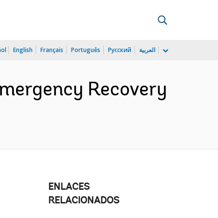
ñol
English
Français
Português
Русский
العربية
Emergency Recovery
ENLACES
RELACIONADOS