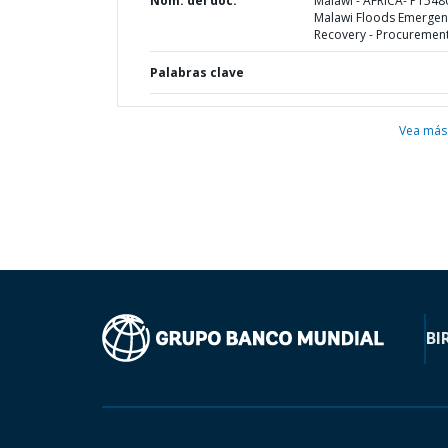
Nom. del doc.
Malawi - AFRICA- P1548
Malawi Floods Emergen
Recovery - Procurement
Palabras clave
Vea más
BI