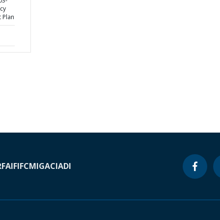
03-
cy
 Plan
RF
AIF
IFC
MIGA
CIADI