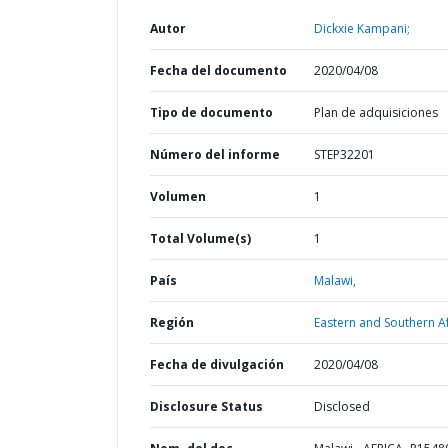
Autor
Dickxie Kampani;
Fecha del documento
2020/04/08
Tipo de documento
Plan de adquisiciones
Número del informe
STEP32201
Volumen
1
Total Volume(s)
1
País
Malawi,
Región
Eastern and Southern Af
Fecha de divulgación
2020/04/08
Disclosure Status
Disclosed