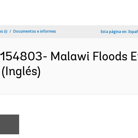
s (i)
Documentos e informes
Esta página en:
Espa
P154803- Malawi Floods 
(Inglés)