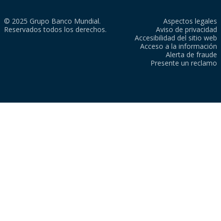
© 2025 Grupo Banco Mundial.
Aspectos legales
Reservados todos los derechos.
Aviso de privacidad
Accesibilidad del sitio web
Acceso a la información
Alerta de fraude
Presente un reclamo