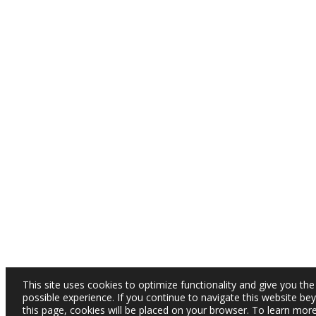
This site uses cookies to optimize functionality and give you the
possible experience. If you continue to navigate this website be
this page, cookies will be placed on your browser. To learn mor