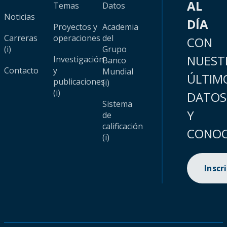
AL
Temas
Datos
Noticias
DÍA
Proyectos y
Academia
Carreras
operaciones
del
CON
(i)
Grupo
NUEST
Investigación
Banco
Contacto
y
Mundial
ÚLTIM
publicaciones
(i)
(i)
DATOS
Sistema
Y
de
calificación
CONOC
(i)
Inscr