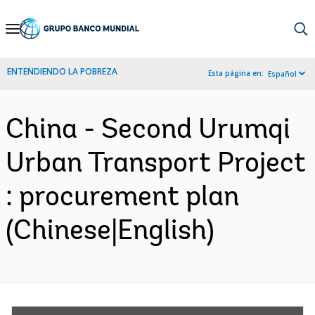
Skip
to
Main
ENTENDIENDO LA POBREZA
Esta página en:
Español
Navigation
China - Second Urumqi
Urban Transport Project
: procurement plan
(Chinese|English)