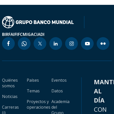
BIRF
AIF
IFC
MIGA
CIADI
Quiénes
Países
Eventos
MANT
somos
AL
Temas
Datos
Noticias
DÍA
Proyectos y
Academia
Carreras
operaciones
del
CON
(i)
Grupo