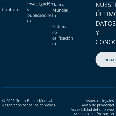
NUEST
Investigación
Banco
Contacto
y
Mundial
ÚLTIM
publicaciones
(i)
(i)
DATOS
Sistema
Y
de
calificación
CONOC
(i)
Inscr
© 2025 Grupo Banco Mundial.
Aspectos legales
Reservados todos los derechos.
Aviso de privacidad
Accesibilidad del sitio web
Acceso a la información