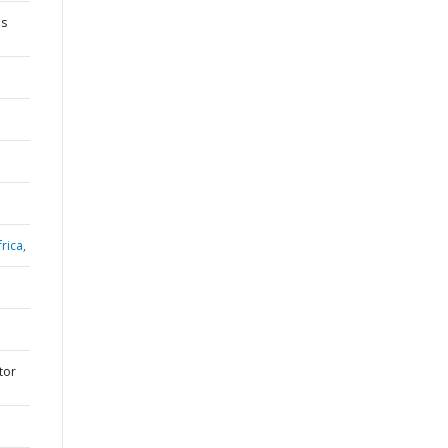
os
rica,
tor