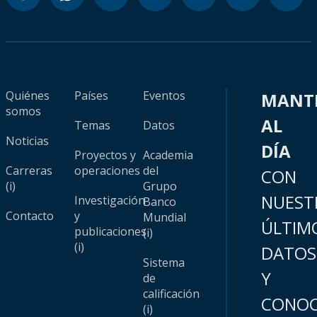
Quiénes
Países
Eventos
MANT
somos
AL
Temas
Datos
Noticias
DÍA
Proyectos y
Academia
Carreras
operaciones
del
CON
(i)
Grupo
NUEST
Investigación
Banco
Contacto
y
Mundial
ÚLTIM
publicaciones
(i)
(i)
DATOS
Sistema
Y
de
calificación
CONOC
(i)