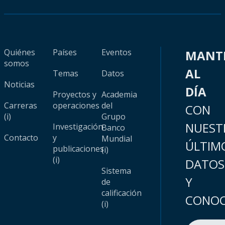
Quiénes
Países
Eventos
MANT
somos
AL
Temas
Datos
Noticias
DÍA
Proyectos y
Academia
Carreras
operaciones
del
CON
(i)
Grupo
NUEST
Investigación
Banco
Contacto
y
Mundial
ÚLTIM
publicaciones
(i)
(i)
DATOS
Sistema
Y
de
calificación
CONOC
(i)