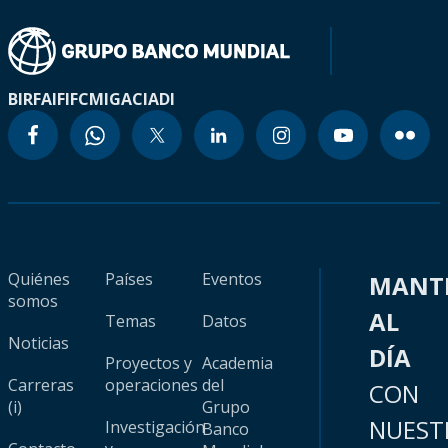
BIRF
AIF
IFC
MIGA
CIADI
Quiénes
Países
Eventos
MANT
somos
AL
Temas
Datos
Noticias
DÍA
Proyectos y
Academia
Carreras
operaciones
del
CON
(i)
Grupo
NUEST
Investigación
Banco