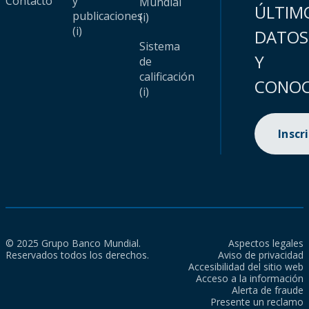
Contacto
y
Mundial
ÚLTIM
publicaciones
(i)
(i)
DATOS
Sistema
Y
de
calificación
CONOC
(i)
Inscr
© 2025 Grupo Banco Mundial.
Aspectos legales
Reservados todos los derechos.
Aviso de privacidad
Accesibilidad del sitio web
Acceso a la información
Alerta de fraude
Presente un reclamo